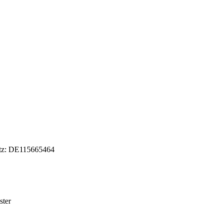
etz: DE115665464
ster