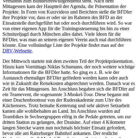
Verhältnis zum Bundesfreiwilligendienst steht. Nach dem
Mittagessen kam der Hauptteil der Agenda, die Präsentation der
Projekte. In Form von Kurzvideos und Berichten stelle die BFDler
ihre Projekte vor, dass er oder sie im Rahmen des BFD an der
Einsatzstelle durchgeführt hat oder noch durchführen wird. So war
von einer eigenen App für die Trainingssteuerung bis hin zu einer
Schnitzeljagd durch München alles dabei. Viele Ideen für die
BFDler, was man an seinem eigenen Verein auch mal durchführen
könnte. Eine vollständige Liste der Projekte findet man auf der
DRV-Webseite
.
Der Mittwoch startete mit dem zweiten Teil der Projektpräsentation.
Hinzu kam Vormittags Niklas Schumann, der noch weitere wichtige
Informationen für die BFDler hatte. So ging es z. B. wie der
Austausch ehemaliger BFDler gefördern werden kann oder auch
wie in Zukunft die Reisekosten abgerechnet werden. Danach war es
Zeit für das Mittagessen. Im Anschluss begaben sich die BFDler auf
ein Teamevent, die sogenannte 3-Muskel-Tour. Diese begann mit
einer Drachenboottour von der Ruderakademie zum Ufer des
Küchensees. Trotz beinahe Kenterung und sehr aktiver Setzarbeit
kamen alle wohlbehalten an Land. Im Anschluss wurden auf
Teambikes in Sechsergruppen eifrig in die Pedale getreten, um zur
dritten Station zu gelangen, der Draisine. Auf einer 4 Kilometer
langen Strecke waren nun nochmals höchster Einsatz gefordert,
bevor alle am Ratzeburger Bahnhof ankamen. Der restliche