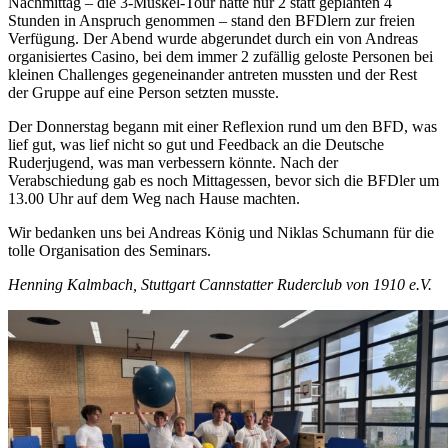
Nachmittag – die 3-Muskel-Tour hatte nur 2 statt geplanten 4
Stunden in Anspruch genommen – stand den BFDlern zur freien
Verfügung. Der Abend wurde abgerundet durch ein von Andreas
organisiertes Casino, bei dem immer 2 zufällig geloste Personen bei
kleinen Challenges gegeneinander antreten mussten und der Rest
der Gruppe auf eine Person setzten musste.
Der Donnerstag begann mit einer Reflexion rund um den BFD, was
lief gut, was lief nicht so gut und Feedback an die Deutsche
Ruderjugend, was man verbessern könnte. Nach der
Verabschiedung gab es noch Mittagessen, bevor sich die BFDler um
13.00 Uhr auf dem Weg nach Hause machten.
Wir bedanken uns bei Andreas König und Niklas Schumann für die
tolle Organisation des Seminars.
Henning Kalmbach, Stuttgart Cannstatter Ruderclub von 1910 e.V.