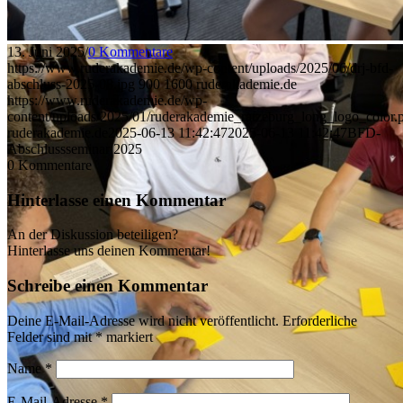
13. Juni 2025
/
0 Kommentare
https://www.ruderakademie.de/wp-content/uploads/2025/06/drj-bfd-
abschluss-2025-08.jpg
900
1600
ruderakademie.de
https://www.ruderakademie.de/wp-
content/uploads/2025/01/ruderakademie_ratzeburg_long_logo_color.
ruderakademie.de
2025-06-13 11:42:47
2025-06-13 11:42:47
BFD-
Abschlussseminar 2025
0
Kommentare
Hinterlasse einen Kommentar
An der Diskussion beteiligen?
Hinterlasse uns deinen Kommentar!
Schreibe einen Kommentar
Deine E-Mail-Adresse wird nicht veröffentlicht.
Erforderliche
Felder sind mit
*
markiert
Name
*
E-Mail-Adresse
*