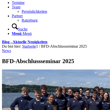
Termine
Team
Persönlichkeiten
Partner
Ratzeburg
Suche
Menü
Menü
Blog - Aktuelle Neuigkeiten
Du bist hier:
Startseite
1
/
BFD-Abschlussseminar 2025
News
BFD-Abschlussseminar 2025