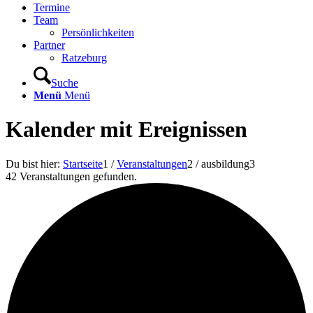
Termine
Team
Persönlichkeiten
Partner
Ratzeburg
Suche
Menü
Menü
Kalender mit Ereignissen
Du bist hier:
Startseite
1
/
Veranstaltungen
2
/
ausbildung
3
42 Veranstaltungen gefunden.