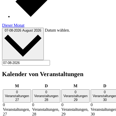
Dieser Monat
Datum wählen.
07-08-2026
August 2026
Kalender von Veranstaltungen
Montag
Dienstag
Mittwoch
Donn
M
D
M
D
0
0
0
0
Veranstaltungen
Veranstaltungen
Veranstaltungen
Veranstaltunge
27
28
29
30
0
0
0
0
Veranstaltungen,
Veranstaltungen,
Veranstaltungen,
Veranstaltunge
27
28
29
30